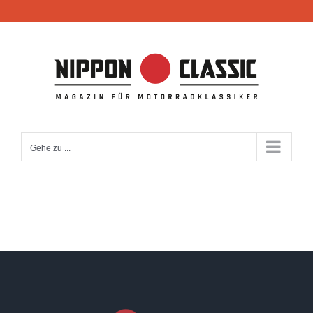
Zum
Inhalt
springen
Gehe zu ...