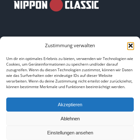
Zustimmung verwalten
LINKS
Um dir ein optimales Erlebnis zu bieten, verwenden wir Technologien wie
Cookies, um Geräteinformationen zu speichern und/oder darauf
zuzugreifen. Wenn du diesen Technologien zustimmst, können wir Daten
HOME
|
ÜBER UNS
|
IMPRESSUM
|
DATENSCHUTZ
|
wie das Surfverhalten oder eindeutige IDs auf dieser Website
verarbeiten. Wenn du deine Zustimmung nicht erteilst oder zurückziehst,
BILDNACHWEISE
können bestimmte Merkmale und Funktionen beeinträchtigt werden.
Akzeptieren
Ablehnen
Copyright 2025
Einstellungen ansehen