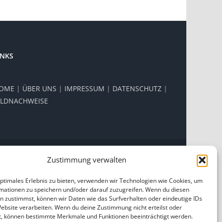
INKS
OME
|
ÜBER UNS
|
IMPRESSUM
|
DATENSCHUTZ
|
ILDNACHWEISE
Zustimmung verwalten
Facebook
Instagram
optimales Erlebnis zu bieten, verwenden wir Technologien wie Cookies, um
mationen zu speichern und/oder darauf zuzugreifen. Wenn du diesen
n zustimmst, können wir Daten wie das Surfverhalten oder eindeutige IDs
Website verarbeiten. Wenn du deine Zustimmung nicht erteilst oder
t, können bestimmte Merkmale und Funktionen beeinträchtigt werden.