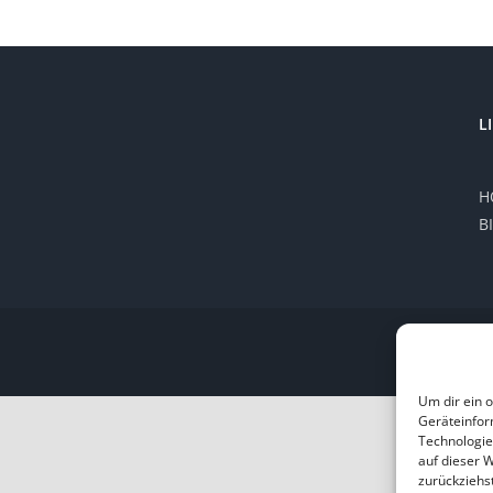
L
H
B
Um dir ein 
Geräteinfor
Technologie
auf dieser 
zurückziehs