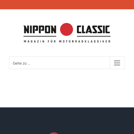
Zum
Inhalt
springen
Gehe zu ...