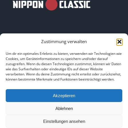
Zustimmung verwalten
LINKS
Um dir ein optimales Erlebnis zu bieten, verwenden wir Technologien wie
Cookies, um Geräteinformationen zu speichern und/oder darauf
zuzugreifen. Wenn du diesen Technologien zustimmst, können wir Daten
HOME
|
ÜBER UNS
|
IMPRESSUM
|
DATENSCHUTZ
|
wie das Surfverhalten oder eindeutige IDs auf dieser Website
verarbeiten. Wenn du deine Zustimmung nicht erteilst oder zurückziehst,
BILDNACHWEISE
können bestimmte Merkmale und Funktionen beeinträchtigt werden.
Akzeptieren
Ablehnen
Copyright 2025
Einstellungen ansehen