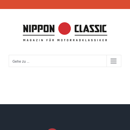
Zum
Inhalt
springen
Gehe zu ...