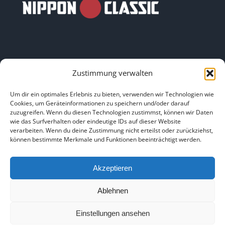
Zustimmung verwalten
LINKS
Um dir ein optimales Erlebnis zu bieten, verwenden wir Technologien wie
Cookies, um Geräteinformationen zu speichern und/oder darauf
zuzugreifen. Wenn du diesen Technologien zustimmst, können wir Daten
HOME
|
ÜBER UNS
|
IMPRESSUM
|
DATENSCHUTZ
|
wie das Surfverhalten oder eindeutige IDs auf dieser Website
verarbeiten. Wenn du deine Zustimmung nicht erteilst oder zurückziehst,
BILDNACHWEISE
können bestimmte Merkmale und Funktionen beeinträchtigt werden.
Akzeptieren
Ablehnen
Copyright 2025
Einstellungen ansehen