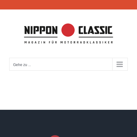
Zum
Inhalt
springen
Gehe zu ...