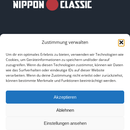
Zustimmung verwalten
LINKS
Um dir ein optimales Erlebnis zu bieten, verwenden wir Technologien wie
Cookies, um Geräteinformationen zu speichern und/oder darauf
zuzugreifen. Wenn du diesen Technologien zustimmst, können wir Daten
HOME
|
ÜBER UNS
|
IMPRESSUM
|
DATENSCHUTZ
|
wie das Surfverhalten oder eindeutige IDs auf dieser Website
verarbeiten. Wenn du deine Zustimmung nicht erteilst oder zurückziehst,
BILDNACHWEISE
können bestimmte Merkmale und Funktionen beeinträchtigt werden.
Akzeptieren
Ablehnen
Copyright 2025
Einstellungen ansehen