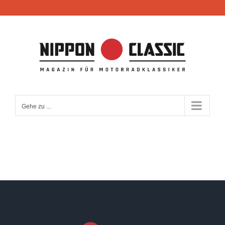
Zum
Inhalt
springen
Gehe zu ...