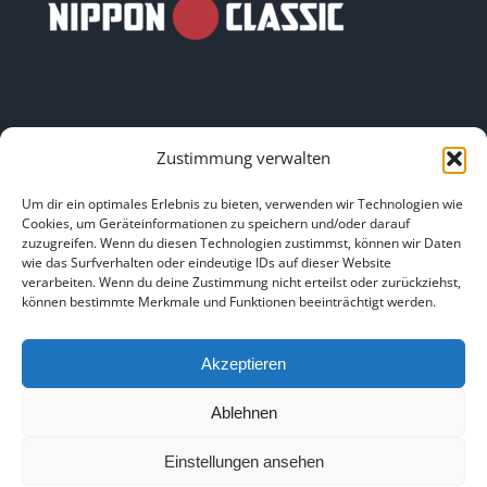
Zustimmung verwalten
LINKS
Um dir ein optimales Erlebnis zu bieten, verwenden wir Technologien wie
Cookies, um Geräteinformationen zu speichern und/oder darauf
zuzugreifen. Wenn du diesen Technologien zustimmst, können wir Daten
HOME
|
ÜBER UNS
|
IMPRESSUM
|
DATENSCHUTZ
|
wie das Surfverhalten oder eindeutige IDs auf dieser Website
verarbeiten. Wenn du deine Zustimmung nicht erteilst oder zurückziehst,
BILDNACHWEISE
können bestimmte Merkmale und Funktionen beeinträchtigt werden.
Akzeptieren
Ablehnen
Copyright 2025
Einstellungen ansehen