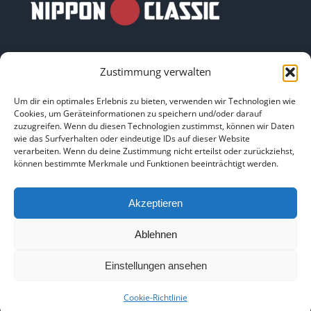
Zustimmung verwalten
Um dir ein optimales Erlebnis zu bieten, verwenden wir Technologien wie
Cookies, um Geräteinformationen zu speichern und/oder darauf
LINKS
zuzugreifen. Wenn du diesen Technologien zustimmst, können wir Daten
wie das Surfverhalten oder eindeutige IDs auf dieser Website
verarbeiten. Wenn du deine Zustimmung nicht erteilst oder zurückziehst,
können bestimmte Merkmale und Funktionen beeinträchtigt werden.
HOME
|
ÜBER UNS
|
IMPRESSUM
|
DATENSCHUTZ
|
BILDNACHWEISE
Akzeptieren
Ablehnen
Einstellungen ansehen
Copyright 2025
Cookie-Richtlinie