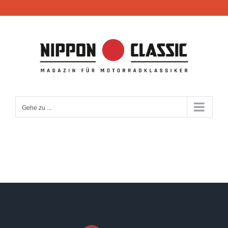
Zum
Inhalt
springen
Gehe zu ...