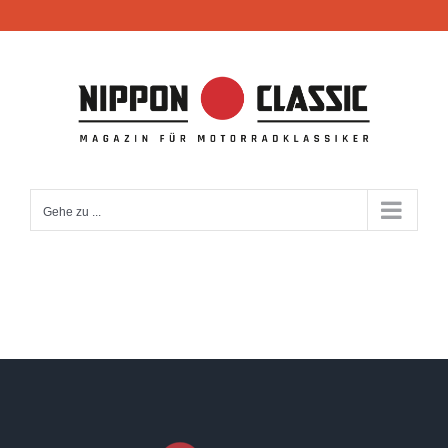
Zum
Inhalt
springen
Gehe zu ...