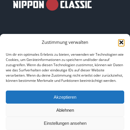
Zustimmung verwalten
LINKS
Um dir ein optimales Erlebnis zu bieten, verwenden wir Technologien wie
Cookies, um Geräteinformationen zu speichern und/oder darauf
zuzugreifen. Wenn du diesen Technologien zustimmst, können wir Daten
HOME
|
ÜBER UNS
|
IMPRESSUM
|
DATENSCHUTZ
|
wie das Surfverhalten oder eindeutige IDs auf dieser Website
verarbeiten. Wenn du deine Zustimmung nicht erteilst oder zurückziehst,
BILDNACHWEISE
können bestimmte Merkmale und Funktionen beeinträchtigt werden.
Akzeptieren
Ablehnen
Copyright 2025
Einstellungen ansehen