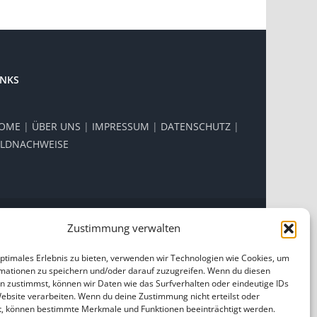
INKS
OME
|
ÜBER UNS
|
IMPRESSUM
|
DATENSCHUTZ
|
ILDNACHWEISE
Zustimmung verwalten
Facebook
Instagram
optimales Erlebnis zu bieten, verwenden wir Technologien wie Cookies, um
mationen zu speichern und/oder darauf zuzugreifen. Wenn du diesen
n zustimmst, können wir Daten wie das Surfverhalten oder eindeutige IDs
Website verarbeiten. Wenn du deine Zustimmung nicht erteilst oder
t, können bestimmte Merkmale und Funktionen beeinträchtigt werden.