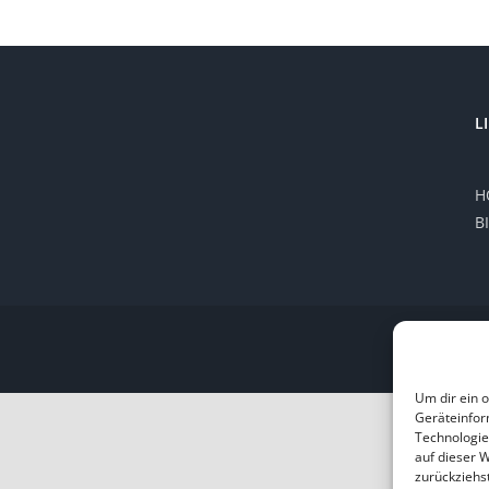
L
H
B
Um dir ein 
Geräteinfor
Technologie
auf dieser 
zurückziehs