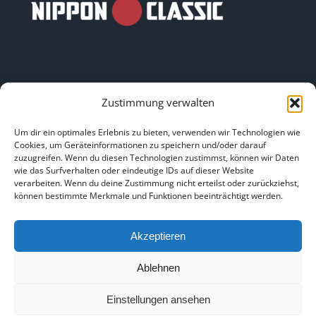
Zustimmung verwalten
LINKS
Um dir ein optimales Erlebnis zu bieten, verwenden wir Technologien wie
Cookies, um Geräteinformationen zu speichern und/oder darauf
zuzugreifen. Wenn du diesen Technologien zustimmst, können wir Daten
HOME
|
ÜBER UNS
|
IMPRESSUM
|
DATENSCHUTZ
|
wie das Surfverhalten oder eindeutige IDs auf dieser Website
verarbeiten. Wenn du deine Zustimmung nicht erteilst oder zurückziehst,
BILDNACHWEISE
können bestimmte Merkmale und Funktionen beeinträchtigt werden.
Akzeptieren
Ablehnen
Copyright 2025
Einstellungen ansehen