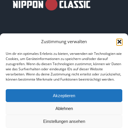
Zustimmung verwalten
LINKS
Um dir ein optimales Erlebnis zu bieten, verwenden wir Technologien wie
Cookies, um Geräteinformationen zu speichern und/oder darauf
zuzugreifen. Wenn du diesen Technologien zustimmst, können wir Daten
HOME
|
ÜBER UNS
|
IMPRESSUM
|
DATENSCHUTZ
|
wie das Surfverhalten oder eindeutige IDs auf dieser Website
verarbeiten. Wenn du deine Zustimmung nicht erteilst oder zurückziehst,
BILDNACHWEISE
können bestimmte Merkmale und Funktionen beeinträchtigt werden.
Akzeptieren
Ablehnen
Copyright 2025
Einstellungen ansehen