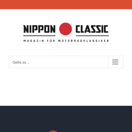
Zum
Inhalt
springen
Gehe zu ...