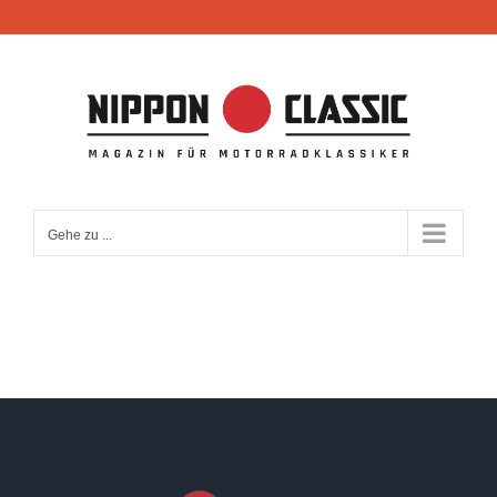
Zum
Inhalt
springen
Gehe zu ...