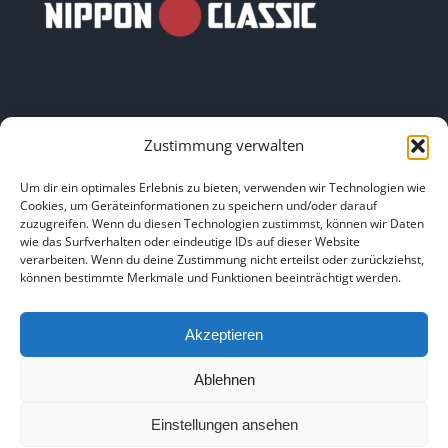
Zustimmung verwalten
LINKS
Um dir ein optimales Erlebnis zu bieten, verwenden wir Technologien wie
Cookies, um Geräteinformationen zu speichern und/oder darauf
zuzugreifen. Wenn du diesen Technologien zustimmst, können wir Daten
HOME
|
ÜBER UNS
|
IMPRESSUM
|
DATENSCHUTZ
|
wie das Surfverhalten oder eindeutige IDs auf dieser Website
verarbeiten. Wenn du deine Zustimmung nicht erteilst oder zurückziehst,
BILDNACHWEISE
können bestimmte Merkmale und Funktionen beeinträchtigt werden.
Akzeptieren
Ablehnen
Copyright 2025
Einstellungen ansehen