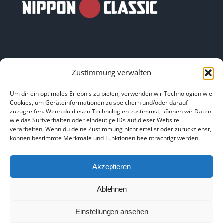
Zustimmung verwalten
LINKS
Um dir ein optimales Erlebnis zu bieten, verwenden wir Technologien wie
Cookies, um Geräteinformationen zu speichern und/oder darauf
zuzugreifen. Wenn du diesen Technologien zustimmst, können wir Daten
HOME
|
ÜBER UNS
|
IMPRESSUM
|
DATENSCHUTZ
|
wie das Surfverhalten oder eindeutige IDs auf dieser Website
verarbeiten. Wenn du deine Zustimmung nicht erteilst oder zurückziehst,
BILDNACHWEISE
können bestimmte Merkmale und Funktionen beeinträchtigt werden.
Akzeptieren
Ablehnen
Copyright 2025
Einstellungen ansehen