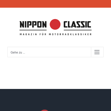
Zum
Inhalt
springen
Gehe zu ...