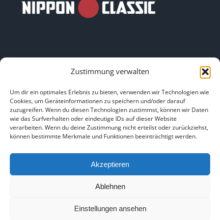
Zustimmung verwalten
LINKS
Um dir ein optimales Erlebnis zu bieten, verwenden wir Technologien wie
Cookies, um Geräteinformationen zu speichern und/oder darauf
zuzugreifen. Wenn du diesen Technologien zustimmst, können wir Daten
HOME
|
ÜBER UNS
|
IMPRESSUM
|
DATENSCHUTZ
|
wie das Surfverhalten oder eindeutige IDs auf dieser Website
verarbeiten. Wenn du deine Zustimmung nicht erteilst oder zurückziehst,
BILDNACHWEISE
können bestimmte Merkmale und Funktionen beeinträchtigt werden.
Akzeptieren
Ablehnen
Copyright 2025
Einstellungen ansehen