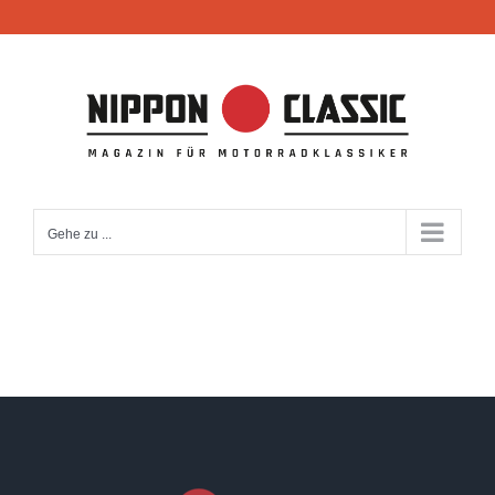
Zum
Inhalt
springen
Gehe zu ...