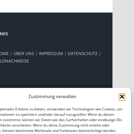
INKS
OME
|
ÜBER UNS
|
IMPRESSUM
|
DATENSCHUTZ
|
ILDNACHWEISE
Zustimmung verwalten
Facebook
Instagram
optimales Erlebnis zu bieten, verwenden wir Technologien wie Cookies, um
mationen zu speichern und/oder darauf zuzugreifen. Wenn du diesen
n zustimmst, können wir Daten wie das Surfverhalten oder eindeutige IDs
Website verarbeiten. Wenn du deine Zustimmung nicht erteilst oder
t, können bestimmte Merkmale und Funktionen beeinträchtigt werden.