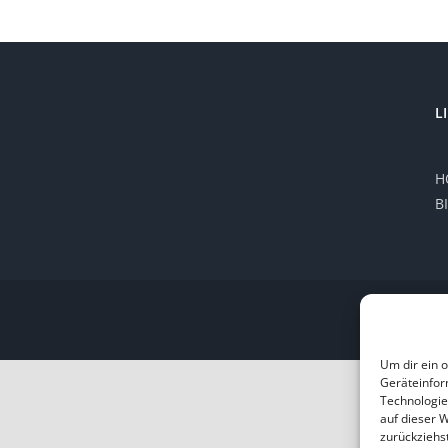
L
H
B
Um dir ein 
Geräteinfor
Technologie
auf dieser 
zurückziehs