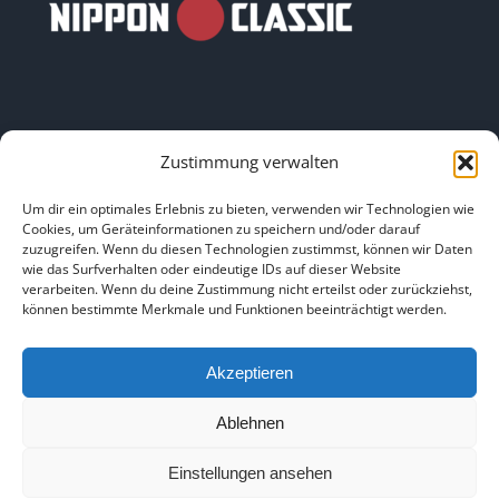
Zustimmung verwalten
LINKS
Um dir ein optimales Erlebnis zu bieten, verwenden wir Technologien wie
Cookies, um Geräteinformationen zu speichern und/oder darauf
zuzugreifen. Wenn du diesen Technologien zustimmst, können wir Daten
HOME
|
ÜBER UNS
|
IMPRESSUM
|
DATENSCHUTZ
|
wie das Surfverhalten oder eindeutige IDs auf dieser Website
verarbeiten. Wenn du deine Zustimmung nicht erteilst oder zurückziehst,
BILDNACHWEISE
können bestimmte Merkmale und Funktionen beeinträchtigt werden.
Akzeptieren
Ablehnen
Copyright 2025
Einstellungen ansehen