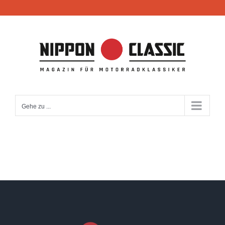
Zum
Inhalt
springen
Gehe zu ...