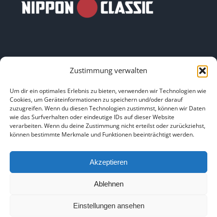
Zustimmung verwalten
LINKS
Um dir ein optimales Erlebnis zu bieten, verwenden wir Technologien wie
Cookies, um Geräteinformationen zu speichern und/oder darauf
zuzugreifen. Wenn du diesen Technologien zustimmst, können wir Daten
HOME
|
ÜBER UNS
|
IMPRESSUM
|
DATENSCHUTZ
|
wie das Surfverhalten oder eindeutige IDs auf dieser Website
verarbeiten. Wenn du deine Zustimmung nicht erteilst oder zurückziehst,
BILDNACHWEISE
können bestimmte Merkmale und Funktionen beeinträchtigt werden.
Akzeptieren
Ablehnen
Copyright 2025
Einstellungen ansehen