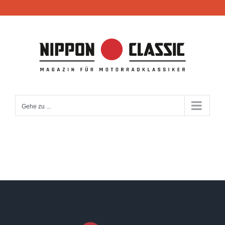
Zum
Inhalt
springen
Gehe zu ...