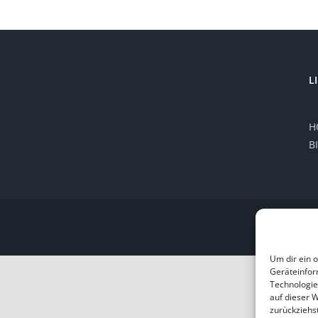
L
H
B
Um dir ein 
Geräteinfor
Technologie
auf dieser 
zurückziehs