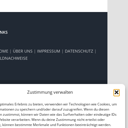
INKS
OME
|
ÜBER UNS
|
IMPRESSUM
|
DATENSCHUTZ
|
ILDNACHWEISE
Zustimmung verwalten
Facebook
Instagram
optimales Erlebnis zu bieten, verwenden wir Technologien wie Cookies, um
mationen zu speichern und/oder darauf zuzugreifen. Wenn du diesen
n zustimmst, können wir Daten wie das Surfverhalten oder eindeutige IDs
Website verarbeiten. Wenn du deine Zustimmung nicht erteilst oder
t, können bestimmte Merkmale und Funktionen beeinträchtigt werden.