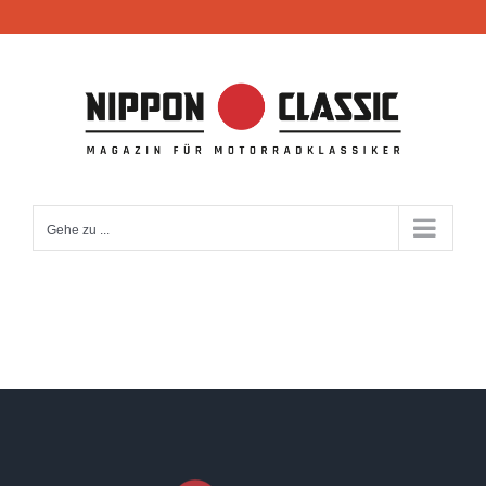
Zum
Inhalt
springen
Gehe zu ...