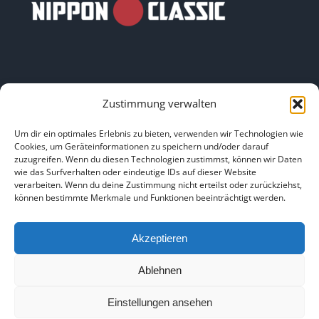
Zustimmung verwalten
LINKS
Um dir ein optimales Erlebnis zu bieten, verwenden wir Technologien wie
Cookies, um Geräteinformationen zu speichern und/oder darauf
zuzugreifen. Wenn du diesen Technologien zustimmst, können wir Daten
HOME
|
ÜBER UNS
|
IMPRESSUM
|
DATENSCHUTZ
|
wie das Surfverhalten oder eindeutige IDs auf dieser Website
verarbeiten. Wenn du deine Zustimmung nicht erteilst oder zurückziehst,
BILDNACHWEISE
können bestimmte Merkmale und Funktionen beeinträchtigt werden.
Akzeptieren
Ablehnen
Copyright 2025
Einstellungen ansehen