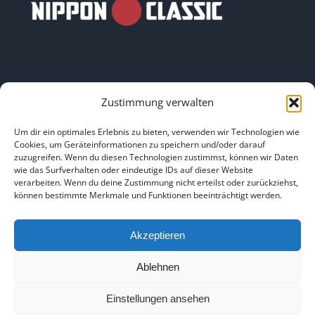
Zustimmung verwalten
LINKS
Um dir ein optimales Erlebnis zu bieten, verwenden wir Technologien wie
Cookies, um Geräteinformationen zu speichern und/oder darauf
zuzugreifen. Wenn du diesen Technologien zustimmst, können wir Daten
HOME
|
ÜBER UNS
|
IMPRESSUM
|
DATENSCHUTZ
|
wie das Surfverhalten oder eindeutige IDs auf dieser Website
verarbeiten. Wenn du deine Zustimmung nicht erteilst oder zurückziehst,
BILDNACHWEISE
können bestimmte Merkmale und Funktionen beeinträchtigt werden.
Akzeptieren
Ablehnen
Copyright 2025
Einstellungen ansehen