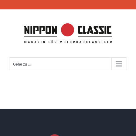
Zum
Inhalt
springen
Gehe zu ...