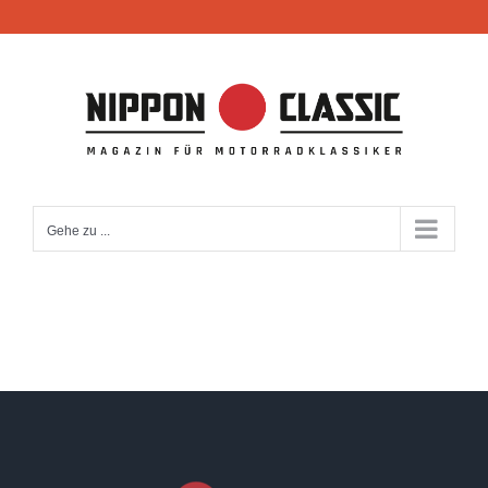
Zum
Inhalt
springen
Gehe zu ...