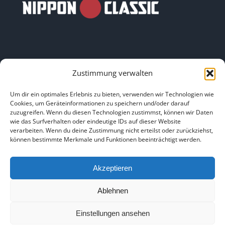
Zustimmung verwalten
LINKS
Um dir ein optimales Erlebnis zu bieten, verwenden wir Technologien wie
Cookies, um Geräteinformationen zu speichern und/oder darauf
zuzugreifen. Wenn du diesen Technologien zustimmst, können wir Daten
HOME
|
ÜBER UNS
|
IMPRESSUM
|
DATENSCHUTZ
|
wie das Surfverhalten oder eindeutige IDs auf dieser Website
verarbeiten. Wenn du deine Zustimmung nicht erteilst oder zurückziehst,
BILDNACHWEISE
können bestimmte Merkmale und Funktionen beeinträchtigt werden.
Akzeptieren
Ablehnen
Copyright 2025
Einstellungen ansehen