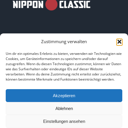
Zustimmung verwalten
LINKS
Um dir ein optimales Erlebnis zu bieten, verwenden wir Technologien wie
Cookies, um Geräteinformationen zu speichern und/oder darauf
zuzugreifen. Wenn du diesen Technologien zustimmst, können wir Daten
HOME
|
ÜBER UNS
|
IMPRESSUM
|
DATENSCHUTZ
|
wie das Surfverhalten oder eindeutige IDs auf dieser Website
verarbeiten. Wenn du deine Zustimmung nicht erteilst oder zurückziehst,
BILDNACHWEISE
können bestimmte Merkmale und Funktionen beeinträchtigt werden.
Akzeptieren
Ablehnen
Copyright 2025
Einstellungen ansehen