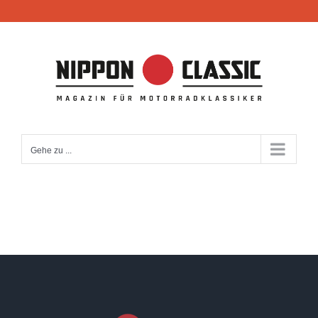
Zum
Inhalt
springen
Gehe zu ...