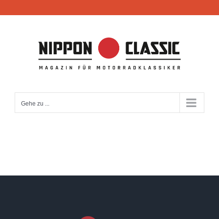
Zum
Inhalt
springen
Gehe zu ...