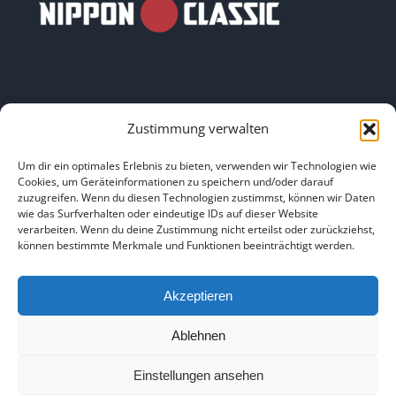
Zustimmung verwalten
LINKS
Um dir ein optimales Erlebnis zu bieten, verwenden wir Technologien wie
Cookies, um Geräteinformationen zu speichern und/oder darauf
zuzugreifen. Wenn du diesen Technologien zustimmst, können wir Daten
HOME
|
ÜBER UNS
|
IMPRESSUM
|
DATENSCHUTZ
|
wie das Surfverhalten oder eindeutige IDs auf dieser Website
verarbeiten. Wenn du deine Zustimmung nicht erteilst oder zurückziehst,
BILDNACHWEISE
können bestimmte Merkmale und Funktionen beeinträchtigt werden.
Akzeptieren
Ablehnen
Copyright 2025
Einstellungen ansehen