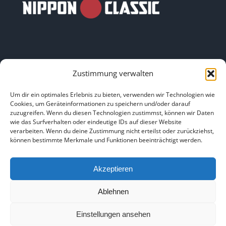
Zustimmung verwalten
LINKS
Um dir ein optimales Erlebnis zu bieten, verwenden wir Technologien wie
Cookies, um Geräteinformationen zu speichern und/oder darauf
zuzugreifen. Wenn du diesen Technologien zustimmst, können wir Daten
HOME
|
ÜBER UNS
|
IMPRESSUM
|
DATENSCHUTZ
|
wie das Surfverhalten oder eindeutige IDs auf dieser Website
verarbeiten. Wenn du deine Zustimmung nicht erteilst oder zurückziehst,
BILDNACHWEISE
können bestimmte Merkmale und Funktionen beeinträchtigt werden.
Akzeptieren
Ablehnen
Copyright 2025
Einstellungen ansehen