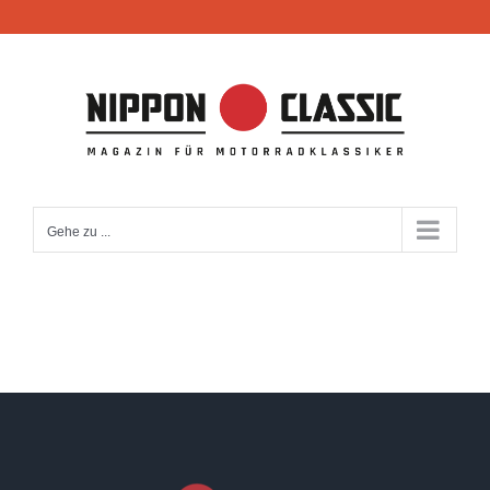
Zum
Inhalt
springen
Gehe zu ...