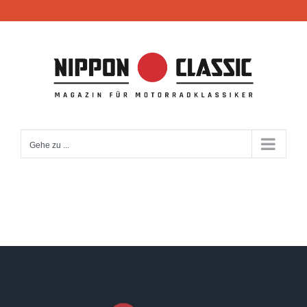
Zum
Inhalt
springen
Gehe zu ...