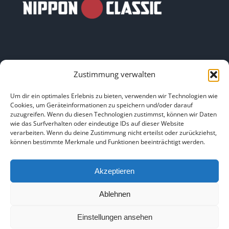
Zustimmung verwalten
LINKS
Um dir ein optimales Erlebnis zu bieten, verwenden wir Technologien wie
Cookies, um Geräteinformationen zu speichern und/oder darauf
zuzugreifen. Wenn du diesen Technologien zustimmst, können wir Daten
HOME
|
ÜBER UNS
|
IMPRESSUM
|
DATENSCHUTZ
|
wie das Surfverhalten oder eindeutige IDs auf dieser Website
verarbeiten. Wenn du deine Zustimmung nicht erteilst oder zurückziehst,
BILDNACHWEISE
können bestimmte Merkmale und Funktionen beeinträchtigt werden.
Akzeptieren
Ablehnen
Copyright 2025
Einstellungen ansehen