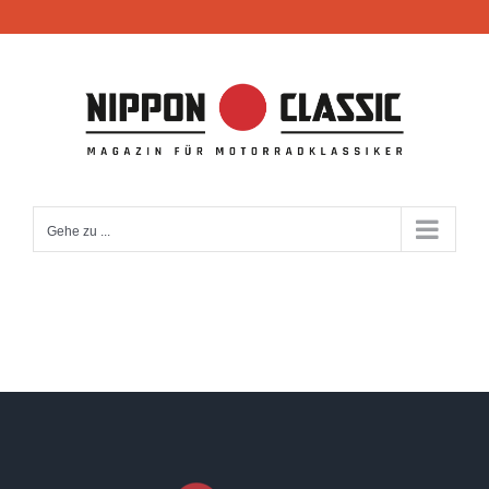
Zum
Inhalt
springen
Gehe zu ...