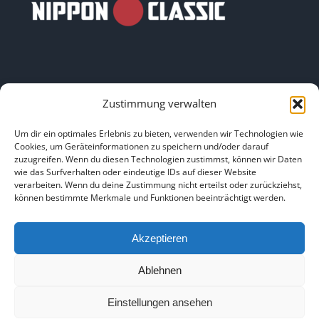
Zustimmung verwalten
LINKS
Um dir ein optimales Erlebnis zu bieten, verwenden wir Technologien wie
Cookies, um Geräteinformationen zu speichern und/oder darauf
zuzugreifen. Wenn du diesen Technologien zustimmst, können wir Daten
HOME
|
ÜBER UNS
|
IMPRESSUM
|
DATENSCHUTZ
|
wie das Surfverhalten oder eindeutige IDs auf dieser Website
verarbeiten. Wenn du deine Zustimmung nicht erteilst oder zurückziehst,
BILDNACHWEISE
können bestimmte Merkmale und Funktionen beeinträchtigt werden.
Akzeptieren
Ablehnen
Copyright 2025
Einstellungen ansehen