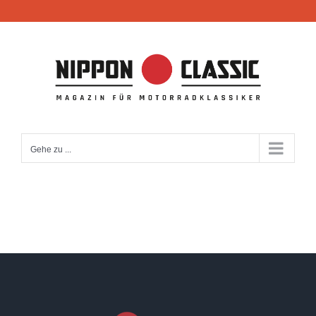
Zum
Inhalt
springen
Gehe zu ...