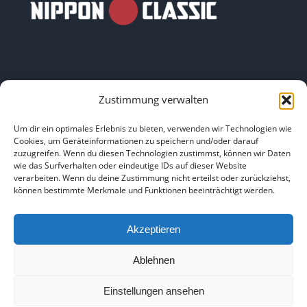
Zustimmung verwalten
LINKS
Um dir ein optimales Erlebnis zu bieten, verwenden wir Technologien wie
Cookies, um Geräteinformationen zu speichern und/oder darauf
zuzugreifen. Wenn du diesen Technologien zustimmst, können wir Daten
HOME
|
ÜBER UNS
|
IMPRESSUM
|
DATENSCHUTZ
|
wie das Surfverhalten oder eindeutige IDs auf dieser Website
verarbeiten. Wenn du deine Zustimmung nicht erteilst oder zurückziehst,
BILDNACHWEISE
können bestimmte Merkmale und Funktionen beeinträchtigt werden.
Akzeptieren
Ablehnen
Copyright 2025
Einstellungen ansehen