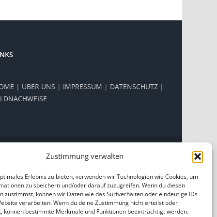
INKS
OME
|
ÜBER UNS
|
IMPRESSUM
|
DATENSCHUTZ
|
ILDNACHWEISE
Zustimmung verwalten
Facebook
Instagram
optimales Erlebnis zu bieten, verwenden wir Technologien wie Cookies, um
mationen zu speichern und/oder darauf zuzugreifen. Wenn du diesen
n zustimmst, können wir Daten wie das Surfverhalten oder eindeutige IDs
Website verarbeiten. Wenn du deine Zustimmung nicht erteilst oder
t, können bestimmte Merkmale und Funktionen beeinträchtigt werden.