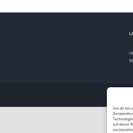
L
H
B
Um dir ein 
Geräteinfor
Technologie
auf dieser 
zurückziehs