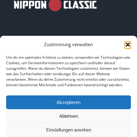
Zustimmung verwalten
LINKS
Um dir ein optimales Erlebnis zu bieten, verwenden wir Technologien wie
Cookies, um Geräteinformationen zu speichern und/oder darauf
zuzugreifen. Wenn du diesen Technologien zustimmst, können wir Daten
HOME
|
ÜBER UNS
|
IMPRESSUM
|
DATENSCHUTZ
|
wie das Surfverhalten oder eindeutige IDs auf dieser Website
verarbeiten. Wenn du deine Zustimmung nicht erteilst oder zurückziehst,
BILDNACHWEISE
können bestimmte Merkmale und Funktionen beeinträchtigt werden.
Akzeptieren
Ablehnen
Copyright 2025
Einstellungen ansehen