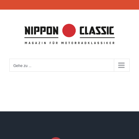
Zum
Inhalt
springen
Gehe zu ...