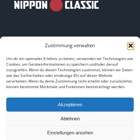
Zustimmung verwalten
LINKS
Um dir ein optimales Erlebnis zu bieten, verwenden wir Technologien wie
Cookies, um Geräteinformationen zu speichern und/oder darauf
zuzugreifen. Wenn du diesen Technologien zustimmst, können wir Daten
HOME
|
ÜBER UNS
|
IMPRESSUM
|
DATENSCHUTZ
|
wie das Surfverhalten oder eindeutige IDs auf dieser Website
verarbeiten. Wenn du deine Zustimmung nicht erteilst oder zurückziehst,
BILDNACHWEISE
können bestimmte Merkmale und Funktionen beeinträchtigt werden.
Akzeptieren
Ablehnen
Copyright 2025
Einstellungen ansehen