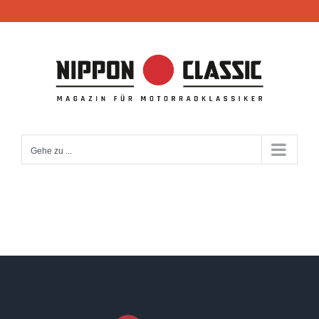
Zum
Inhalt
springen
Gehe zu ...