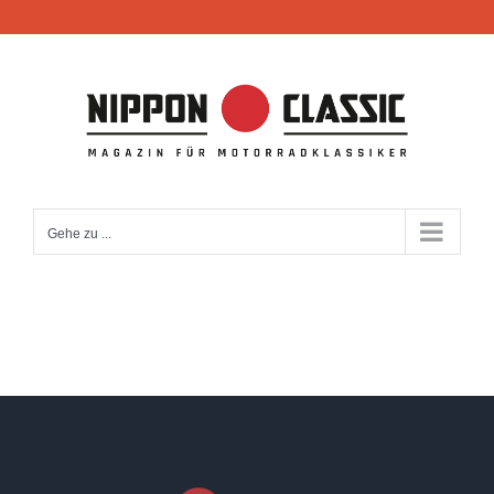
Zum
Inhalt
springen
Gehe zu ...