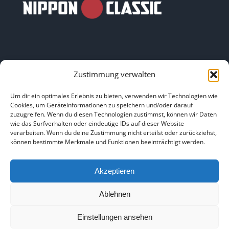
Zustimmung verwalten
LINKS
Um dir ein optimales Erlebnis zu bieten, verwenden wir Technologien wie
Cookies, um Geräteinformationen zu speichern und/oder darauf
zuzugreifen. Wenn du diesen Technologien zustimmst, können wir Daten
HOME
|
ÜBER UNS
|
IMPRESSUM
|
DATENSCHUTZ
|
wie das Surfverhalten oder eindeutige IDs auf dieser Website
verarbeiten. Wenn du deine Zustimmung nicht erteilst oder zurückziehst,
BILDNACHWEISE
können bestimmte Merkmale und Funktionen beeinträchtigt werden.
Akzeptieren
Ablehnen
Copyright 2025
Einstellungen ansehen