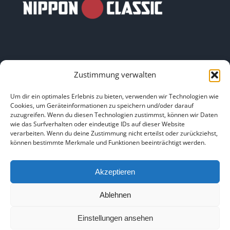
Zustimmung verwalten
LINKS
Um dir ein optimales Erlebnis zu bieten, verwenden wir Technologien wie
Cookies, um Geräteinformationen zu speichern und/oder darauf
zuzugreifen. Wenn du diesen Technologien zustimmst, können wir Daten
HOME
|
ÜBER UNS
|
IMPRESSUM
|
DATENSCHUTZ
|
wie das Surfverhalten oder eindeutige IDs auf dieser Website
verarbeiten. Wenn du deine Zustimmung nicht erteilst oder zurückziehst,
BILDNACHWEISE
können bestimmte Merkmale und Funktionen beeinträchtigt werden.
Akzeptieren
Ablehnen
Copyright 2025
Einstellungen ansehen