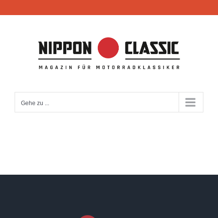
Zum
Inhalt
springen
Gehe zu ...