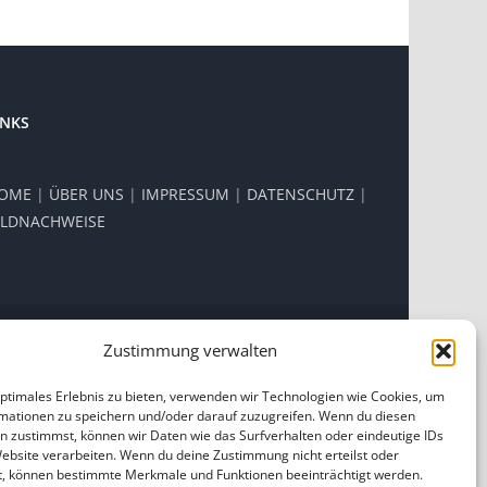
INKS
OME
|
ÜBER UNS
|
IMPRESSUM
|
DATENSCHUTZ
|
ILDNACHWEISE
Zustimmung verwalten
Facebook
Instagram
optimales Erlebnis zu bieten, verwenden wir Technologien wie Cookies, um
mationen zu speichern und/oder darauf zuzugreifen. Wenn du diesen
n zustimmst, können wir Daten wie das Surfverhalten oder eindeutige IDs
Website verarbeiten. Wenn du deine Zustimmung nicht erteilst oder
t, können bestimmte Merkmale und Funktionen beeinträchtigt werden.