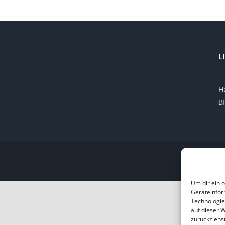
L
H
B
Um dir ein 
Geräteinfor
Technologie
auf dieser 
zurückziehs