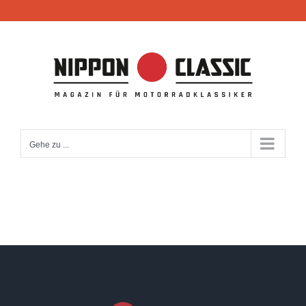
Zum
Inhalt
springen
Gehe zu ...