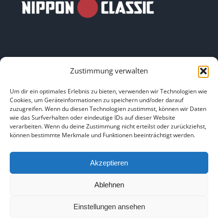
Zustimmung verwalten
LINKS
Um dir ein optimales Erlebnis zu bieten, verwenden wir Technologien wie
Cookies, um Geräteinformationen zu speichern und/oder darauf
zuzugreifen. Wenn du diesen Technologien zustimmst, können wir Daten
HOME
|
ÜBER UNS
|
IMPRESSUM
|
DATENSCHUTZ
|
wie das Surfverhalten oder eindeutige IDs auf dieser Website
verarbeiten. Wenn du deine Zustimmung nicht erteilst oder zurückziehst,
BILDNACHWEISE
können bestimmte Merkmale und Funktionen beeinträchtigt werden.
Akzeptieren
Ablehnen
Copyright 2025
Einstellungen ansehen