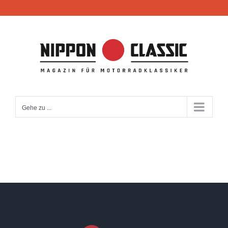
Zum
Inhalt
springen
Gehe zu ...