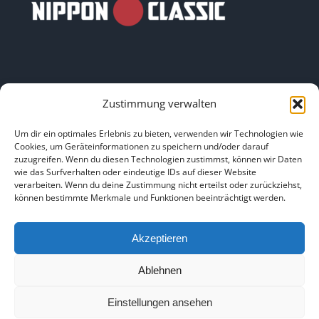
Zustimmung verwalten
LINKS
Um dir ein optimales Erlebnis zu bieten, verwenden wir Technologien wie
Cookies, um Geräteinformationen zu speichern und/oder darauf
zuzugreifen. Wenn du diesen Technologien zustimmst, können wir Daten
HOME
|
ÜBER UNS
|
IMPRESSUM
|
DATENSCHUTZ
|
wie das Surfverhalten oder eindeutige IDs auf dieser Website
verarbeiten. Wenn du deine Zustimmung nicht erteilst oder zurückziehst,
BILDNACHWEISE
können bestimmte Merkmale und Funktionen beeinträchtigt werden.
Akzeptieren
Ablehnen
Copyright 2025
Einstellungen ansehen