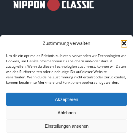
Zustimmung verwalten
LINKS
Um dir ein optimales Erlebnis zu bieten, verwenden wir Technologien wie
Cookies, um Geräteinformationen zu speichern und/oder darauf
zuzugreifen. Wenn du diesen Technologien zustimmst, können wir Daten
HOME
|
ÜBER UNS
|
IMPRESSUM
|
DATENSCHUTZ
|
wie das Surfverhalten oder eindeutige IDs auf dieser Website
verarbeiten. Wenn du deine Zustimmung nicht erteilst oder zurückziehst,
BILDNACHWEISE
können bestimmte Merkmale und Funktionen beeinträchtigt werden.
Akzeptieren
Ablehnen
Copyright 2025
Einstellungen ansehen