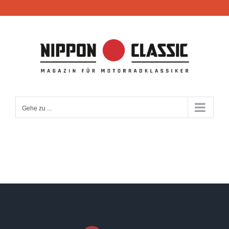
Zum
Inhalt
springen
Gehe zu ...