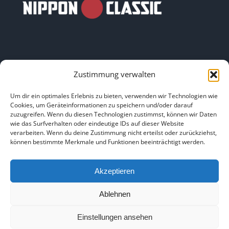
Zustimmung verwalten
LINKS
Um dir ein optimales Erlebnis zu bieten, verwenden wir Technologien wie
Cookies, um Geräteinformationen zu speichern und/oder darauf
zuzugreifen. Wenn du diesen Technologien zustimmst, können wir Daten
HOME
|
ÜBER UNS
|
IMPRESSUM
|
DATENSCHUTZ
|
wie das Surfverhalten oder eindeutige IDs auf dieser Website
verarbeiten. Wenn du deine Zustimmung nicht erteilst oder zurückziehst,
BILDNACHWEISE
können bestimmte Merkmale und Funktionen beeinträchtigt werden.
Akzeptieren
Ablehnen
Copyright 2025
Einstellungen ansehen