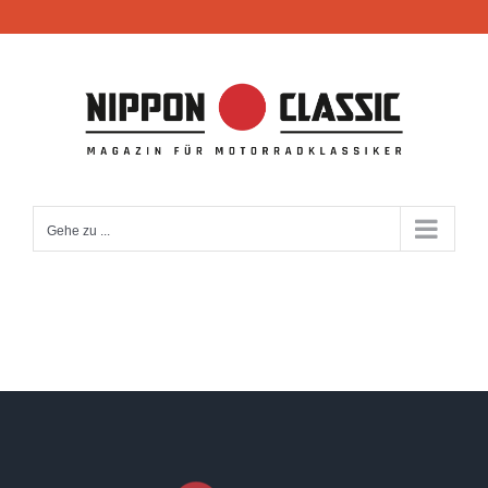
Zum
Inhalt
springen
Gehe zu ...