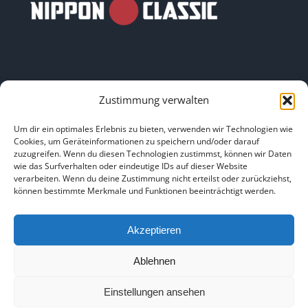
Zustimmung verwalten
LINKS
Um dir ein optimales Erlebnis zu bieten, verwenden wir Technologien wie
Cookies, um Geräteinformationen zu speichern und/oder darauf
zuzugreifen. Wenn du diesen Technologien zustimmst, können wir Daten
HOME
|
ÜBER UNS
|
IMPRESSUM
|
DATENSCHUTZ
|
wie das Surfverhalten oder eindeutige IDs auf dieser Website
verarbeiten. Wenn du deine Zustimmung nicht erteilst oder zurückziehst,
BILDNACHWEISE
können bestimmte Merkmale und Funktionen beeinträchtigt werden.
Akzeptieren
Ablehnen
Copyright 2025
Einstellungen ansehen