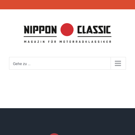
Zum
Inhalt
springen
Gehe zu ...