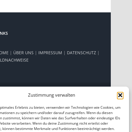
INKS
OME
|
ÜBER UNS
|
IMPRESSUM
|
DATENSCHUTZ
|
ILDNACHWEISE
Zustimmung verwalten
Facebook
Instagram
optimales Erlebnis zu bieten, verwenden wir Technologien wie Cookies, um
mationen zu speichern und/oder darauf zuzugreifen. Wenn du diesen
n zustimmst, können wir Daten wie das Surfverhalten oder eindeutige IDs
Website verarbeiten. Wenn du deine Zustimmung nicht erteilst oder
t, können bestimmte Merkmale und Funktionen beeinträchtigt werden.