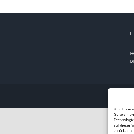
L
H
B
Um dir ein 
Geräteinfor
Technologie
auf dieser 
zurückziehs