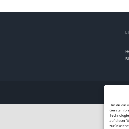
L
H
B
Um dir ein 
Geräteinfor
Technologie
auf dieser 
zurückziehs