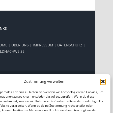
INKS
OME
|
ÜBER UNS
|
IMPRESSUM
|
DATENSCHUTZ
|
ILDNACHWEISE
Zustimmung verwalten
Facebook
Instagram
optimales Erlebnis zu bieten, verwenden wir Technologien wie Cookies, um
mationen zu speichern und/oder darauf zuzugreifen. Wenn du diesen
n zustimmst, können wir Daten wie das Surfverhalten oder eindeutige IDs
Website verarbeiten. Wenn du deine Zustimmung nicht erteilst oder
t, können bestimmte Merkmale und Funktionen beeinträchtigt werden.