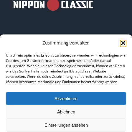
Zustimmung verwalten
LINKS
Um dir ein optimales Erlebnis zu bieten, verwenden wir Technologien wie
Cookies, um Geräteinformationen zu speichern und/oder darauf
zuzugreifen. Wenn du diesen Technologien zustimmst, können wir Daten
HOME
|
ÜBER UNS
|
IMPRESSUM
|
DATENSCHUTZ
|
wie das Surfverhalten oder eindeutige IDs auf dieser Website
verarbeiten. Wenn du deine Zustimmung nicht erteilst oder zurückziehst,
BILDNACHWEISE
können bestimmte Merkmale und Funktionen beeinträchtigt werden.
Akzeptieren
Ablehnen
Copyright 2025
Einstellungen ansehen