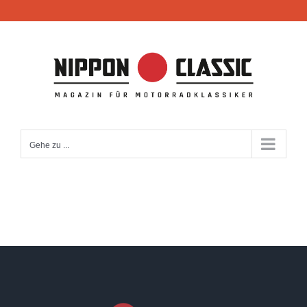
Zum
Inhalt
springen
Gehe zu ...