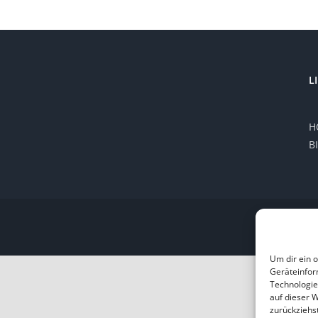
L
H
B
Um dir ein 
Geräteinfor
Technologie
auf dieser 
zurückziehs