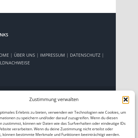
INKS
OME
|
ÜBER UNS
|
IMPRESSUM
|
DATENSCHUTZ
|
ILDNACHWEISE
Zustimmung verwalten
Facebook
Instagram
optimales Erlebnis zu bieten, verwenden wir Technologien wie Cookies, um
mationen zu speichern und/oder darauf zuzugreifen. Wenn du diesen
n zustimmst, können wir Daten wie das Surfverhalten oder eindeutige IDs
Website verarbeiten. Wenn du deine Zustimmung nicht erteilst oder
t, können bestimmte Merkmale und Funktionen beeinträchtigt werden.