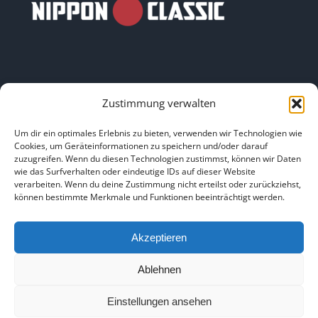
Zustimmung verwalten
LINKS
Um dir ein optimales Erlebnis zu bieten, verwenden wir Technologien wie
Cookies, um Geräteinformationen zu speichern und/oder darauf
zuzugreifen. Wenn du diesen Technologien zustimmst, können wir Daten
HOME
|
ÜBER UNS
|
IMPRESSUM
|
DATENSCHUTZ
|
wie das Surfverhalten oder eindeutige IDs auf dieser Website
verarbeiten. Wenn du deine Zustimmung nicht erteilst oder zurückziehst,
BILDNACHWEISE
können bestimmte Merkmale und Funktionen beeinträchtigt werden.
Akzeptieren
Ablehnen
Copyright 2025
Einstellungen ansehen