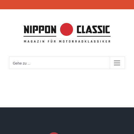
Zum
Inhalt
springen
Gehe zu ...