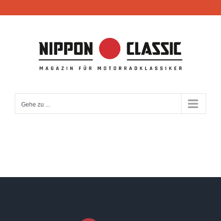
Zum
Inhalt
springen
Gehe zu ...