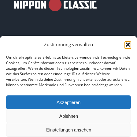
Zustimmung verwalten
LINKS
Um dir ein optimales Erlebnis zu bieten, verwenden wir Technologien wie
Cookies, um Geräteinformationen zu speichern und/oder darauf
zuzugreifen. Wenn du diesen Technologien zustimmst, können wir Daten
HOME
|
ÜBER UNS
|
IMPRESSUM
|
DATENSCHUTZ
|
wie das Surfverhalten oder eindeutige IDs auf dieser Website
verarbeiten. Wenn du deine Zustimmung nicht erteilst oder zurückziehst,
BILDNACHWEISE
können bestimmte Merkmale und Funktionen beeinträchtigt werden.
Akzeptieren
Ablehnen
Copyright 2025
Einstellungen ansehen