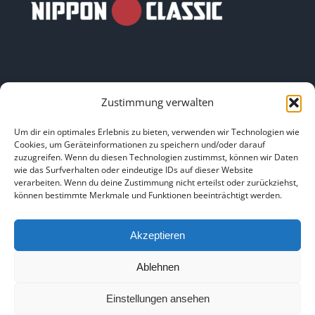
Zustimmung verwalten
LINKS
Um dir ein optimales Erlebnis zu bieten, verwenden wir Technologien wie
Cookies, um Geräteinformationen zu speichern und/oder darauf
zuzugreifen. Wenn du diesen Technologien zustimmst, können wir Daten
HOME
|
ÜBER UNS
|
IMPRESSUM
|
DATENSCHUTZ
|
wie das Surfverhalten oder eindeutige IDs auf dieser Website
verarbeiten. Wenn du deine Zustimmung nicht erteilst oder zurückziehst,
BILDNACHWEISE
können bestimmte Merkmale und Funktionen beeinträchtigt werden.
Akzeptieren
Ablehnen
Copyright 2025
Einstellungen ansehen