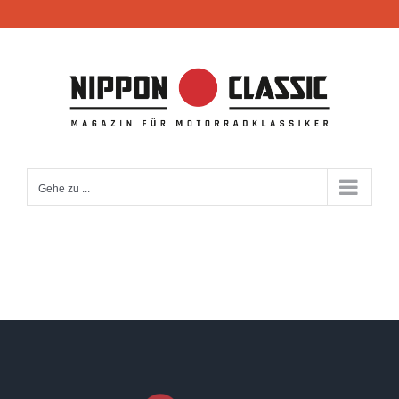
Zum
Inhalt
springen
Gehe zu ...