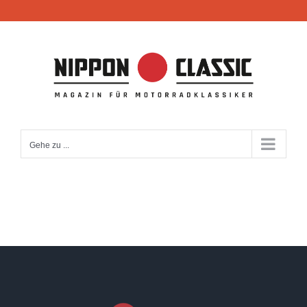
Zum
Inhalt
springen
Gehe zu ...