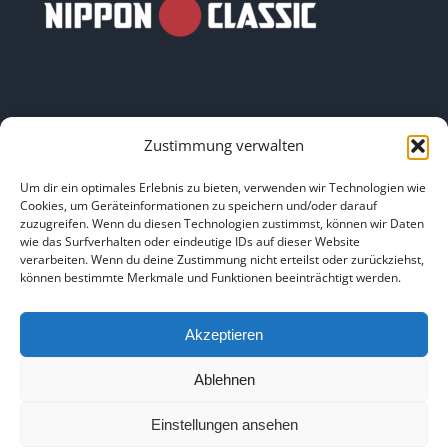
Zustimmung verwalten
LINKS
Um dir ein optimales Erlebnis zu bieten, verwenden wir Technologien wie
Cookies, um Geräteinformationen zu speichern und/oder darauf
zuzugreifen. Wenn du diesen Technologien zustimmst, können wir Daten
HOME
|
ÜBER UNS
|
IMPRESSUM
|
DATENSCHUTZ
|
wie das Surfverhalten oder eindeutige IDs auf dieser Website
verarbeiten. Wenn du deine Zustimmung nicht erteilst oder zurückziehst,
BILDNACHWEISE
können bestimmte Merkmale und Funktionen beeinträchtigt werden.
Akzeptieren
Ablehnen
Copyright 2025
Einstellungen ansehen