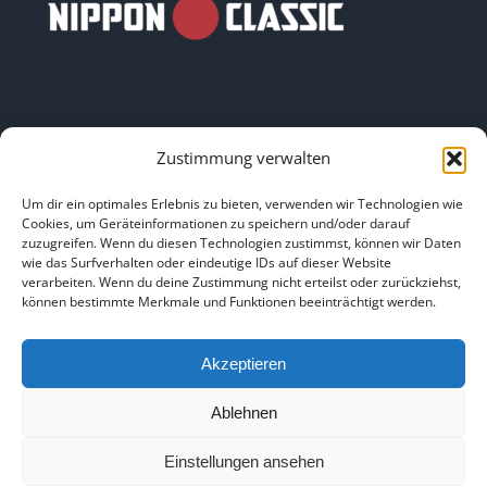
Zustimmung verwalten
LINKS
Um dir ein optimales Erlebnis zu bieten, verwenden wir Technologien wie
Cookies, um Geräteinformationen zu speichern und/oder darauf
zuzugreifen. Wenn du diesen Technologien zustimmst, können wir Daten
HOME
|
ÜBER UNS
|
IMPRESSUM
|
DATENSCHUTZ
|
wie das Surfverhalten oder eindeutige IDs auf dieser Website
verarbeiten. Wenn du deine Zustimmung nicht erteilst oder zurückziehst,
BILDNACHWEISE
können bestimmte Merkmale und Funktionen beeinträchtigt werden.
Akzeptieren
Ablehnen
Copyright 2025
Einstellungen ansehen