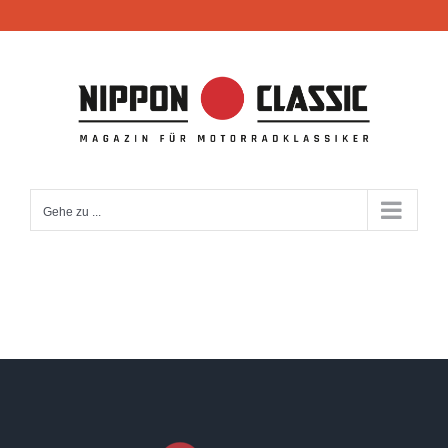
Zum
Inhalt
springen
Gehe zu ...