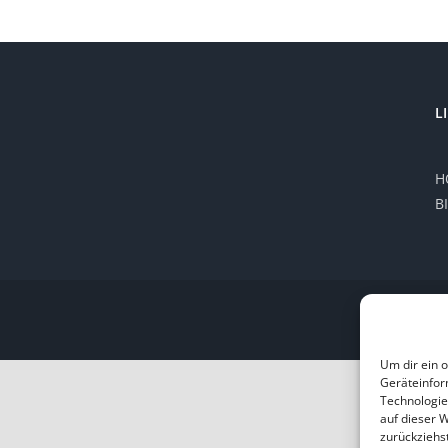
L
H
B
Um dir ein 
Geräteinfor
Technologie
auf dieser 
zurückziehs