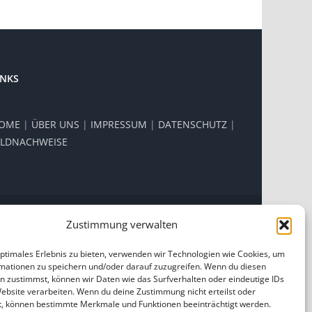
INKS
OME
|
ÜBER UNS
|
IMPRESSUM
|
DATENSCHUTZ
|
ILDNACHWEISE
Zustimmung verwalten
Facebook
Instagram
optimales Erlebnis zu bieten, verwenden wir Technologien wie Cookies, um
mationen zu speichern und/oder darauf zuzugreifen. Wenn du diesen
n zustimmst, können wir Daten wie das Surfverhalten oder eindeutige IDs
Website verarbeiten. Wenn du deine Zustimmung nicht erteilst oder
t, können bestimmte Merkmale und Funktionen beeinträchtigt werden.