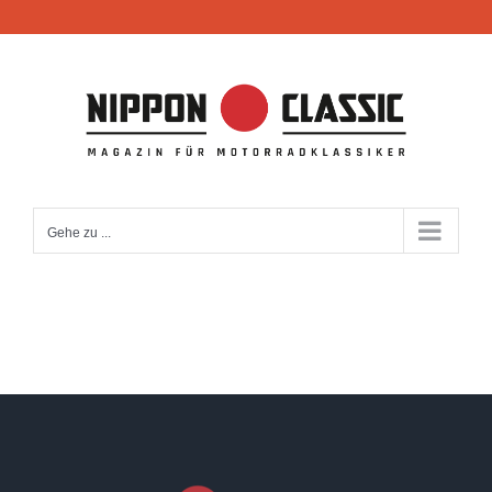
Zum
Inhalt
springen
Gehe zu ...