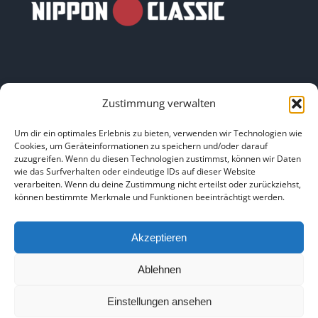
Zustimmung verwalten
LINKS
Um dir ein optimales Erlebnis zu bieten, verwenden wir Technologien wie
Cookies, um Geräteinformationen zu speichern und/oder darauf
zuzugreifen. Wenn du diesen Technologien zustimmst, können wir Daten
HOME
|
ÜBER UNS
|
IMPRESSUM
|
DATENSCHUTZ
|
wie das Surfverhalten oder eindeutige IDs auf dieser Website
verarbeiten. Wenn du deine Zustimmung nicht erteilst oder zurückziehst,
BILDNACHWEISE
können bestimmte Merkmale und Funktionen beeinträchtigt werden.
Akzeptieren
Ablehnen
Copyright 2025
Einstellungen ansehen