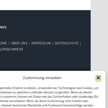
INKS
OME
|
ÜBER UNS
|
IMPRESSUM
|
DATENSCHUTZ
|
ILDNACHWEISE
Zustimmung verwalten
Facebook
Instagram
optimales Erlebnis zu bieten, verwenden wir Technologien wie Cookies, um
mationen zu speichern und/oder darauf zuzugreifen. Wenn du diesen
n zustimmst, können wir Daten wie das Surfverhalten oder eindeutige IDs
Website verarbeiten. Wenn du deine Zustimmung nicht erteilst oder
t, können bestimmte Merkmale und Funktionen beeinträchtigt werden.