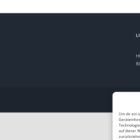
L
H
B
Um dir ein 
Geräteinfor
Technologie
auf dieser 
zurückziehs